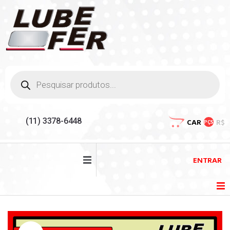
(11) 3378-6448
CAR
R$
PÇS
ENTRAR
HOME