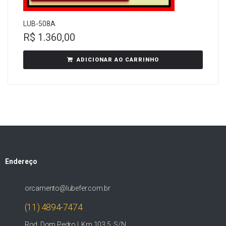
LUB-508A
R$
1.360,00
ADICIONAR AO CARRINHO
Endereço
orcamento@lubefer.com.br
(11) 4894-7474
Rod. Dom Pedro I, Km 103,5, S/N