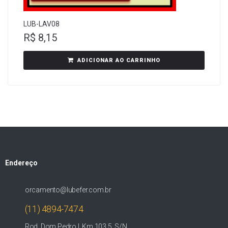
LUB-LAV08
R$
8,15
ADICIONAR AO CARRINHO
Endereço
orcamento@lubefer.com.br
(11) 4894-7474
Rod. Dom Pedro I, Km 103,5, S/N