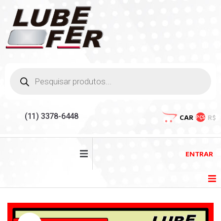
(11) 3378-6448
CAR
R$
PÇS
ENTRAR
HOME