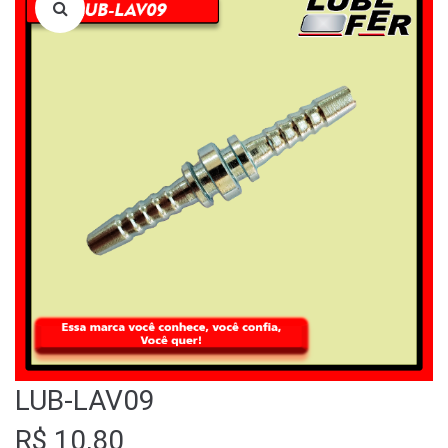
LOJA
QUEM SOMOS
FALE CONOSCO
LUB-LAV09
R$
10,80