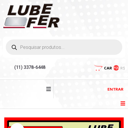
(11) 3378-6448
CAR
R$
PÇS
ENTRAR
HOME