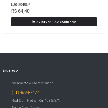
LUB-2040LP
R$
64,40
ADICIONAR AO CARRINHO
Endereço
orcamento@lubefer.com.br
(11) 4894-7474
Rod. Dom Pedro I, Km 103,5, S/N
Bairro Ponte Nova