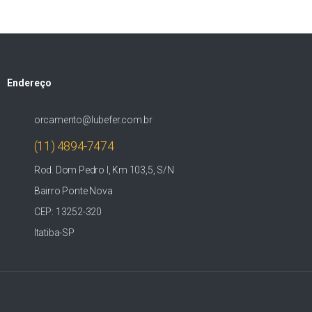
Endereço
orcamento@lubefer.com.br
(11) 4894-7474
Rod. Dom Pedro I, Km 103,5, S/N
Bairro Ponte Nova
CEP: 13252-320
Itatiba-SP