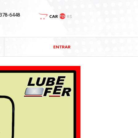
3378-6448
CAR
R$
PÇS
ENTRAR