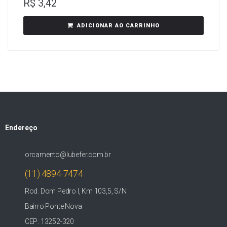
R$
3,42
ADICIONAR AO CARRINHO
Endereço
orcamento@lubefer.com.br
(11) 4894-7474
Rod. Dom Pedro I, Km 103,5, S/N
Bairro Ponte Nova
CEP: 13252-320