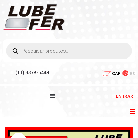
(11) 3378-6448
CAR
R$
PÇS
ENTRAR
HOME