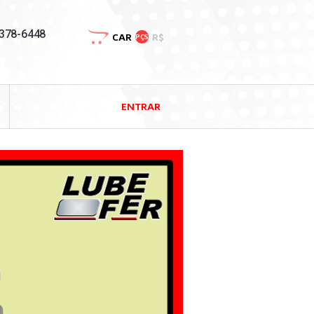
3378-6448
CAR
R$
PÇS
ENTRAR