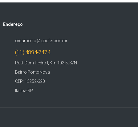
Endereço
orcamento@lubefer.com.br
(11) 4894-7474
Rod. Dom Pedro I, Km 103,5, S/N
Bairro Ponte Nova
CEP: 13252-320
Itatiba-SP