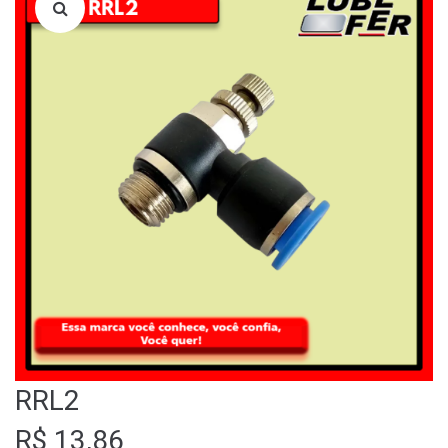
LOJA
QUEM SOMOS
FALE CONOSCO
RRL2
R$
13,86