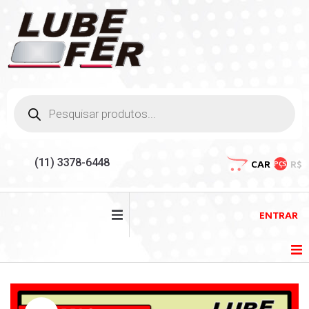
(11) 3378-6448
CAR
R$
PÇS
ENTRAR
HOME