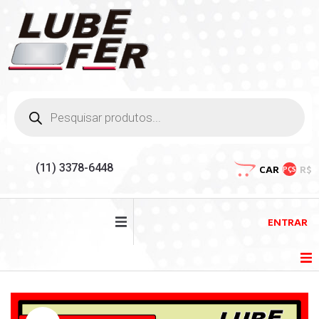
(11) 3378-6448
CAR
R$
PÇS
ENTRAR
HOME