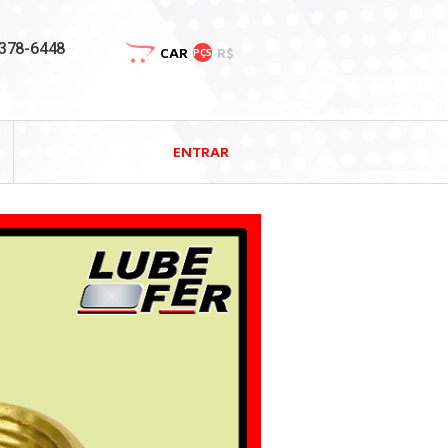
3378-6448
CAR
R$
PÇS
ENTRAR