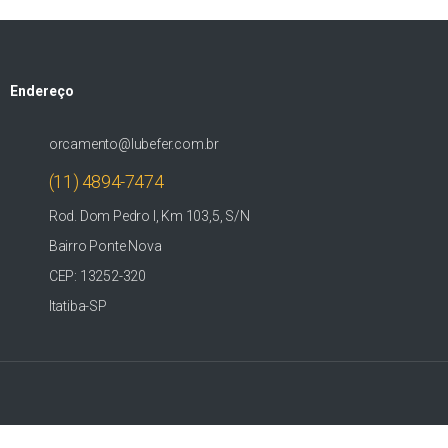
Endereço
orcamento@lubefer.com.br
(11) 4894-7474
Rod. Dom Pedro I, Km 103,5, S/N
Bairro Ponte Nova
CEP: 13252-320
Itatiba-SP