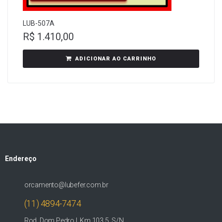
LUB-507A
R$
1.410,00
ADICIONAR AO CARRINHO
Endereço
orcamento@lubefer.com.br
(11) 4894-7474
Rod. Dom Pedro I, Km 103,5, S/N