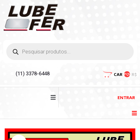
(11) 3378-6448
CAR
R$
PÇS
ENTRAR
HOME