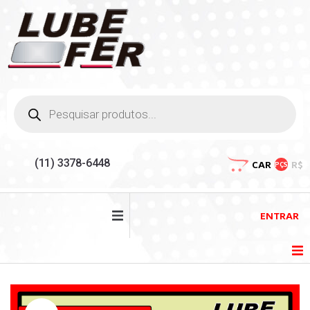
(11) 3378-6448
CAR
R$
PÇS
ENTRAR
HOME