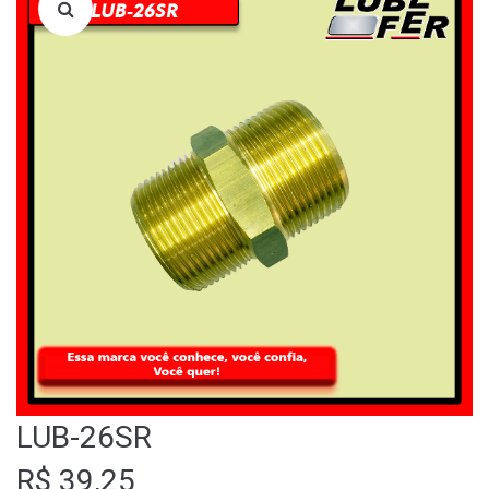
LOJA
QUEM SOMOS
FALE CONOSCO
LUB-26SR
R$
39,25