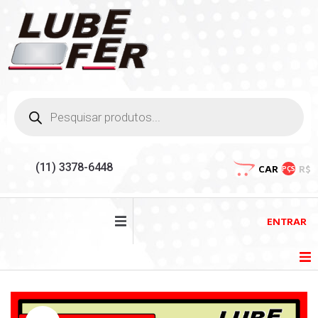
(11) 3378-6448
CAR
R$
PÇS
ENTRAR
HOME