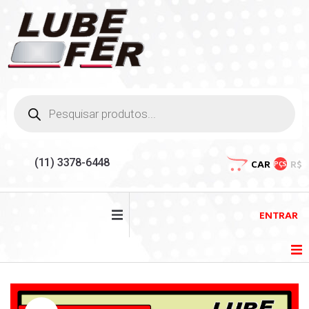
(11) 3378-6448
CAR
R$
PÇS
ENTRAR
HOME