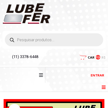
(11) 3378-6448
CAR
R$
PÇS
ENTRAR
HOME