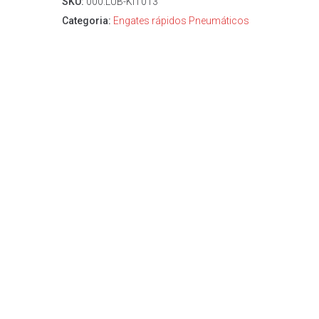
SKU:
000.LUB-KIT013
Categoria:
Engates rápidos Pneumáticos