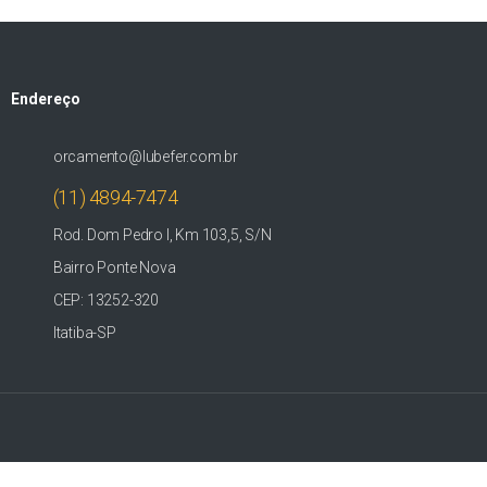
Endereço
orcamento@lubefer.com.br
(11) 4894-7474
Rod. Dom Pedro I, Km 103,5, S/N
Bairro Ponte Nova
CEP: 13252-320
Itatiba-SP