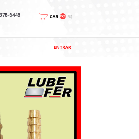
3378-6448
CAR
R$
PÇS
ENTRAR