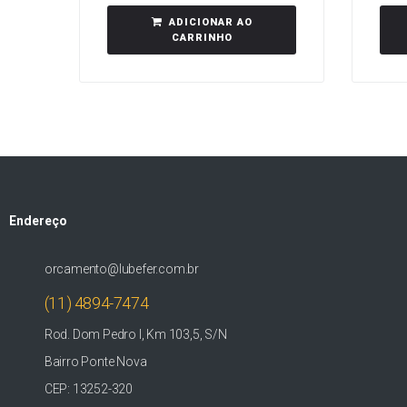
ADICIONAR AO
CARRINHO
Endereço
orcamento@lubefer.com.br
(11) 4894-7474
Rod. Dom Pedro I, Km 103,5, S/N
Bairro Ponte Nova
CEP: 13252-320