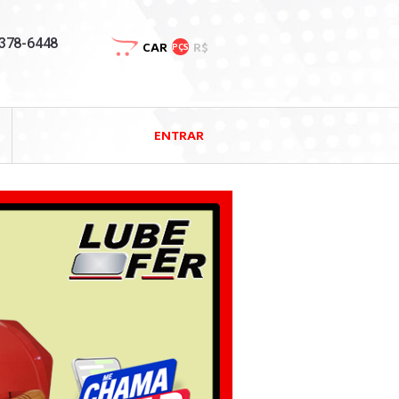
3378-6448
CAR
R$
PÇS
ENTRAR